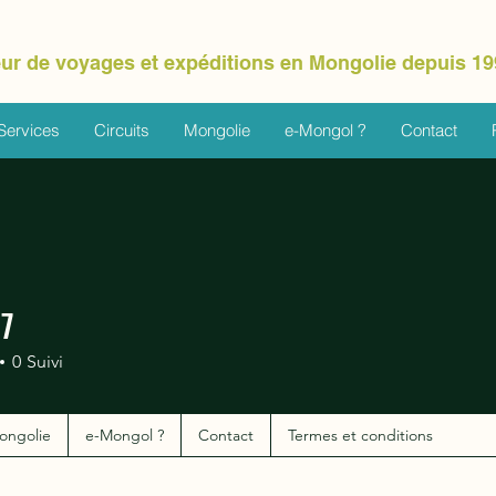
ur de voyages et expéditions en Mongolie depuis 19
Services
Circuits
Mongolie
e-Mongol ?
Contact
27
0
Suivi
ongolie
e-Mongol ?
Contact
Termes et conditions