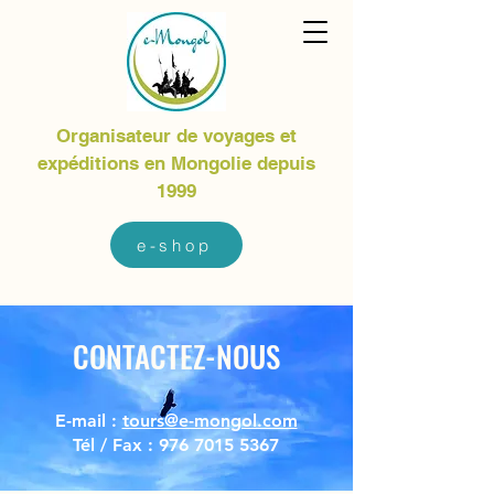
Organisateur de voyages et
expéditions en Mongolie depuis
1999
e-shop
CONTACTEZ-NOUS
E-mail :
tours@e-mongol.com
Tél / Fax :
976 7015 5367