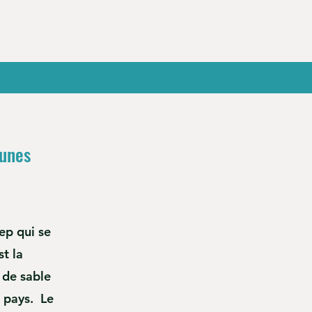
dunes
ep qui se
st la
 de sable
u pays. Le