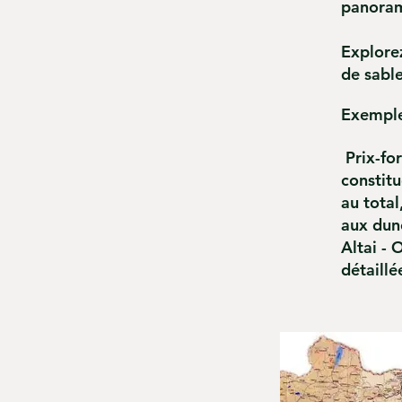
panoram
Explore
de sable
Exemple
Prix-for
constitu
au total
aux dune
Altai - 
détaill