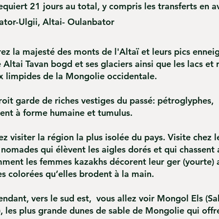
requiert 21 jours au total, y compris les transferts en a
tor-Ulgii, Altai- Oulanbator
z la majesté des monts de l'Altaï et leurs pics enneig
 Altai Tavan bogd et ses glaciers ainsi que les lacs et r
x limpides de la Mongolie occidentale.
oit garde de riches vestiges du passé: pétroglyphes,
t à forme humaine et tumulus.
ez visiter la région la plus isolée du pays. Visite chez l
 nomades qui élèvent les aigles dorés et qui chassent 
mment les femmes kazakhs décorent leur ger (yourte) 
s colorées qu’elles brodent à la main.
ndant, vers le sud est, vous allez voir Mongol Els (Sa
, les plus grande dunes de sable de Mongolie qui offr