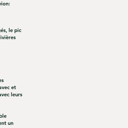
vion:
és, le pic
ivières
es
avec et
avec leurs
ble
ent un