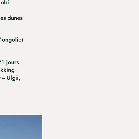
Gobi.
des dunes
Mongolie)
e
21 jours
ekking
– Ulgii,