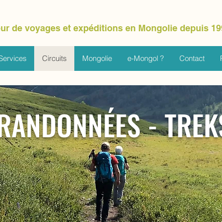
ur de voyages et expéditions en Mongolie depuis 19
Services
Circuits
Mongolie
e-Mongol ?
Contact
RANDONNÉES - TREK