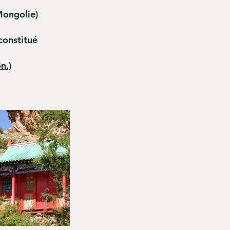
Mongolie)
constitué
n.)