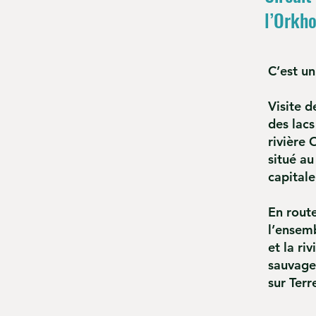
l’Orkh
C’est un
Visite 
des lac
rivière 
situé a
capital
En rout
l’ensem
et la ri
sauvage
sur Ter