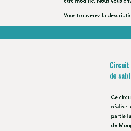
être modifié. Nous vous
env
Vous trouverez la descripti
Circuit
de sabl
Ce circu
réalise 
partie 
de Mongo