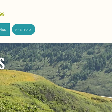
99
Plus
e-shop
S