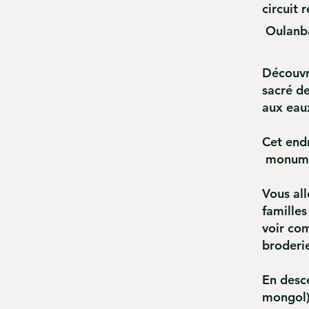
circuit 
Oulanba
Découvre
sacré de
aux eau
Cet endr
monumen
Vous all
familles
voir co
broderie
En desce
mongol)