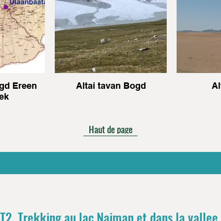
ogd Ereen
Altai tavan Bogd
Al
ek
Haut de page
 T2. Trekking au lac Naiman et dans la vallee