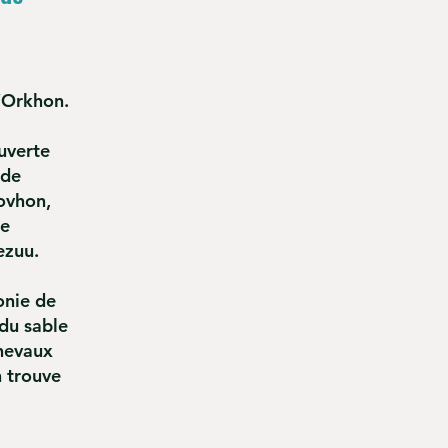
 l’Orkhon.
uverte
 de
Tovhon,
ne
ezuu.
onie de
du sable
chevaux
n trouve