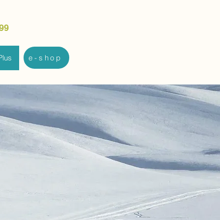
99
Plus
e-shop