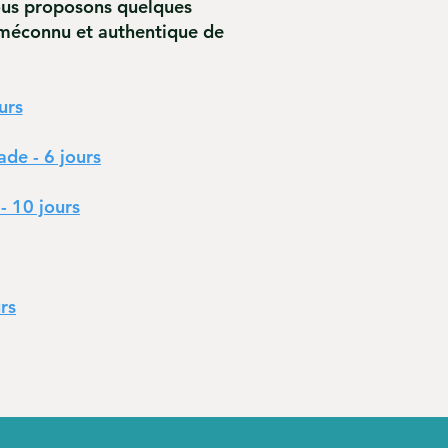
ous proposons quelques
 méconnu et authentique de
urs
de - 6 jours
- 10 jours
rs