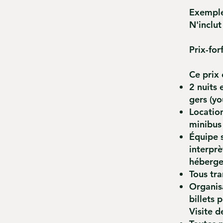
Exemple 
N'inclut
Prix-fo
Ce prix 
2 nuits 
gers (y
Location
minibus
Équipe s
interprè
héberg
Tous tra
Organisa
billets
Visite d