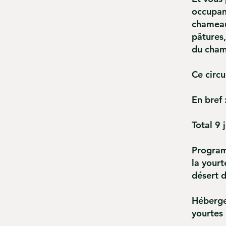
occupan
chameaux
pâtures,
du cha
Ce circu
En bref 
Total 9 
Programm
la your
désert 
Hébergem
yourte