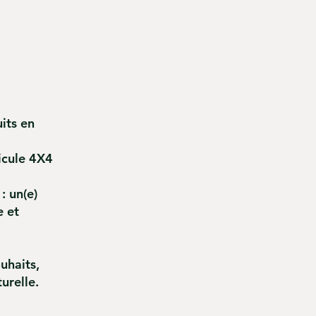
its en
icule 4X4
: un(e)
e et
uhaits,
urelle.