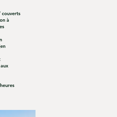
e
/ couverts
ion à
es
n
(en
t
 aux
 heures