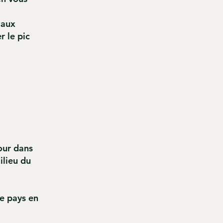
 aux
r le pic
our dans
ilieu du
le pays en