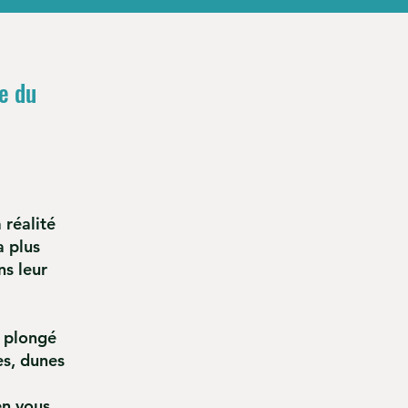
e du
 réalité
a plus
ns leur
i plongé
es, dunes
en vous