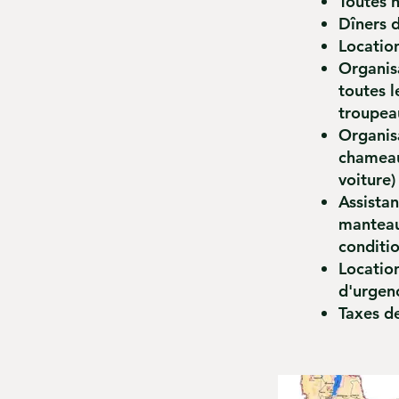
Toutes n
Dîners d
Location
Organisa
toutes l
troupea
Organisa
chameau)
voiture)
Assistan
manteau
conditio
Location
d'urgen
Taxes de