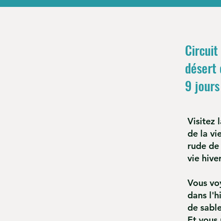
Circuit
désert 
9 jours
Visitez 
de la vi
rude de 
vie hive
Vous voy
dans l'
de sable
Et vous