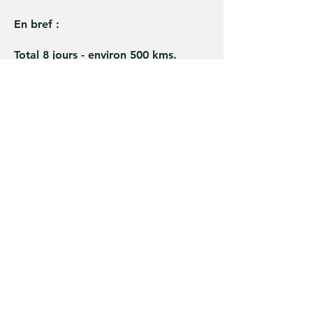
En bref :
Total 8 jours - environ 500 kms.
Période : avril pour la naissance des
bébés animaux
Programme : 1 jour Oulan-Bator – 2
jour Terelj et montagnes du Khentii -
2 jours dans le nord du Gobi – 3
jours en voyage entre steppes,
montagnes et désert de Gobi
Hébergement : 5 nuits dans des
familles nomades – 2 nuits à l’hôtel
Transport en jeep
Exemple de prix / service pour un
voyage individuel