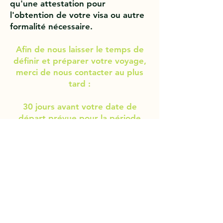
qu'une attestation pour
l'obtention de votre visa ou autre
formalité nécessaire.
Afin de nous laisser le temps de
définir et préparer votre voyage,
merci de nous contacter au plus
tard :
30 jours avant votre date de
départ prévue pour la période
Octobre / Mai
et
60 jours pour la période Juin /
Septembre.
Modalités
de paiement
- 30% d'avance par virement
bancaire sur le compte de la