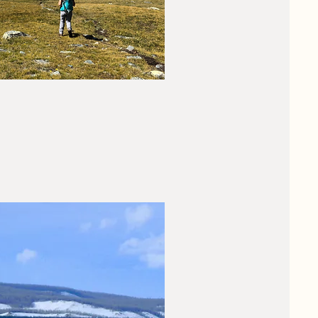
oyages à pied
rtez pour un Trek de plusieurs
urs ou randonnez au gré de
tre envie pendant votre voyage