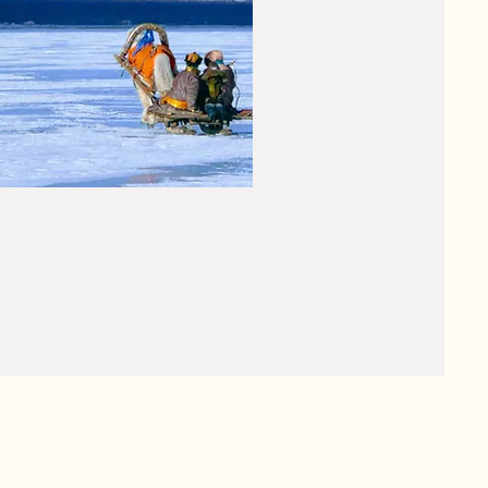
oyages d'hiver
vez de l'intérieur la période la
us rude dans le Gobi ou la taïga
tour du lac Khovsgol gelé.