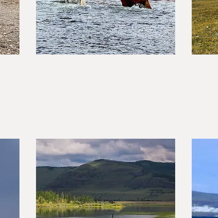
Voyages à cheval
V
Montez comme un vrai cavalier
Pa
mongol en pleine liberté
jo
vo