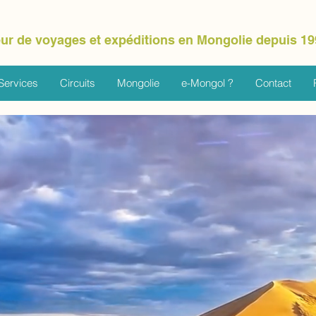
ur de voyages et expéditions en Mongolie depuis 19
Services
Circuits
Mongolie
e-Mongol ?
Contact
ENUE EN MONGO
dividuels sur mesure en toute liberté