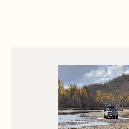
Vous serez totalement i
Nous suggérons nos itin
propre circuit.