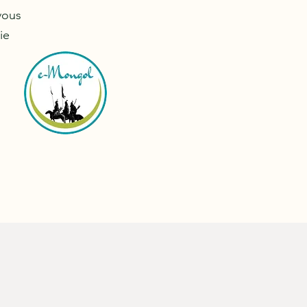
vous
ie
QUI SOMMES NOUS ?
 nous