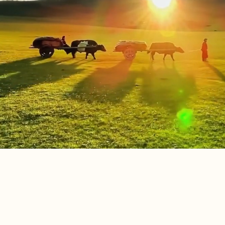
Q
ue le voyage de vos rêv
es comme
Services
s vous voyagerez plus en nomade qu'en touriste e