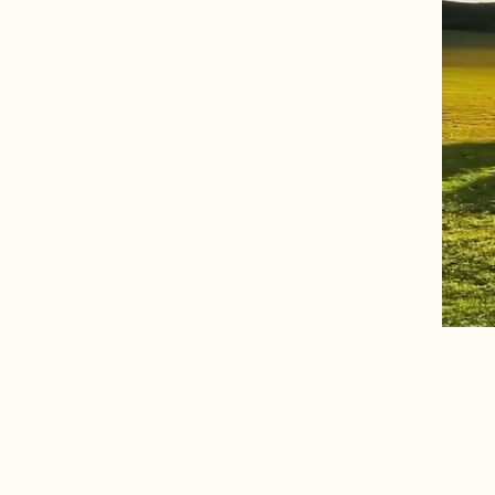
Nous concevons avec vous
le programme que vous
souhaitez et qui reste
flexible sur place.
Faites nous connaître vos
souhaits et nous vous
emmènerons pour le
voyage de votre vie.
En utilisant nos service