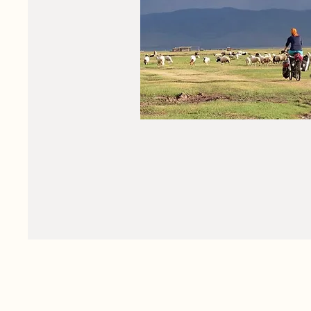
Voyages à vélo
Enfourchez votre vélo et
connectez vous à la terre des
nomades sous le grand ciel b