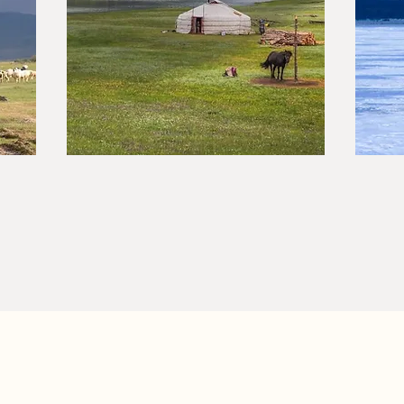
Séjours nomades
V
Découvrez la vie d'une famille
Vi
d'éleveurs nomade et partagez
pl
leu.
des moments exceptionnels.
au
A SAVOIR AVANT DE PARTIR